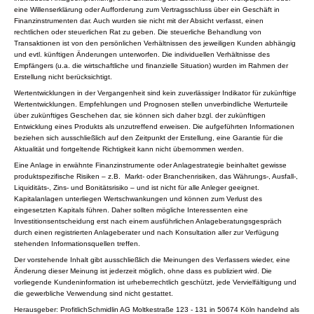
eine Willenserklärung oder Aufforderung zum Vertragsschluss über ein Geschäft in
Finanzinstrumenten dar. Auch wurden sie nicht mit der Absicht verfasst, einen
rechtlichen oder steuerlichen Rat zu geben. Die steuerliche Behandlung von
Transaktionen ist von den persönlichen Verhältnissen des jeweiligen Kunden abhängig
und evtl. künftigen Änderungen unterworfen. Die individuellen Verhältnisse des
Empfängers (u.a. die wirtschaftliche und finanzielle Situation) wurden im Rahmen der
Erstellung nicht berücksichtigt.
Wertentwicklungen in der Vergangenheit sind kein zuverlässiger Indikator für zukünftige
Wertentwicklungen. Empfehlungen und Prognosen stellen unverbindliche Werturteile
über zukünftiges Geschehen dar, sie können sich daher bzgl. der zukünftigen
Entwicklung eines Produkts als unzutreffend erweisen. Die aufgeführten Informationen
beziehen sich ausschließlich auf den Zeitpunkt der Erstellung, eine Garantie für die
Aktualität und fortgeltende Richtigkeit kann nicht übernommen werden.
Eine Anlage in erwähnte Finanzinstrumente oder Anlagestrategie beinhaltet gewisse
produktspezifische Risiken – z.B. Markt- oder Branchenrisiken, das Währungs-, Ausfall-,
Liquiditäts-, Zins- und Bonitätsrisiko – und ist nicht für alle Anleger geeignet.
Kapitalanlagen unterliegen Wertschwankungen und können zum Verlust des
eingesetzten Kapitals führen. Daher sollten mögliche Interessenten eine
Investitionsentscheidung erst nach einem ausführlichen Anlageberatungsgespräch
durch einen registrierten Anlageberater und nach Konsultation aller zur Verfügung
stehenden Informationsquellen treffen.
Der vorstehende Inhalt gibt ausschließlich die Meinungen des Verfassers wieder, eine
Änderung dieser Meinung ist jederzeit möglich, ohne dass es publiziert wird. Die
vorliegende Kundeninformation ist urheberrechtlich geschützt, jede Vervielfältigung und
die gewerbliche Verwendung sind nicht gestattet.
Herausgeber: ProfitlichSchmidlin AG Moltkestraße 123 - 131 in 50674 Köln handelnd als