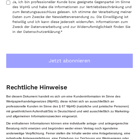
Ja, ich bin professioneller Kunde bzw. geeignete Gegenpartei im Sinne
des WpHG und habe die Informationen zur Vertriebsbeschränkung und
zum Beratungsausschluss gelesen. Ich stimme der Verarbeitung meiner
Daten zum Zwecke der Newsletterversendung zu. Die Einwilligung ist
freiwillig und ich kann diese jederzeit widerrufen. Informationen zum
Zweck der Datenverarbeitung und zur Widerrufsmöglichkeit finden Sie
in der Datenschutzerklärung.*
Rechtliche Hinweise
Bei diesem Dokument handelt es sich um eine Kundeninformation im Sinne des
Wertpapierhandelsgesetzes (WpHG), diese richtet sich an ausschließlich an
professionelle Kunden im Sinne des § 67 WpHG (natürliche und juristische Personen)
mit gewöhnlichem Aufenthalt/Sitz in Deutschland und wird ausschließlich zu Marketing-
und allgemeinen Informationszwecken eingesetzt.
Die enthaltenen Informationen können eine individuelle anlage- und anlegergerechte
Beratung nicht ersetzen und begründen weder einen Vertrag noch irgendeine
anderweitige Verpflichtung. Ferner stellen die Inhalte weder eine Anlageberatung, eine
individuelle Anlageempfehlung, eine Einladung zur Zeichnung von Wertpapieren oder