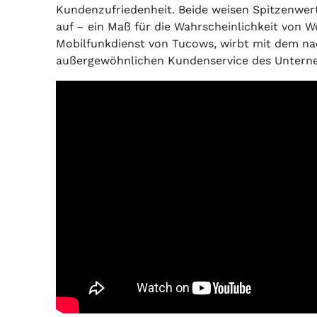
Kundenzufriedenheit. Beide weisen Spitzenwe
auf – ein Maß für die Wahrscheinlichkeit von W
Mobilfunkdienst von Tucows, wirbt mit dem na
außergewöhnlichen Kundenservice des Untern