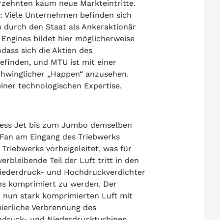
hrzehnten kaum neue Markteintritte.
: Viele Unternehmen befinden sich
h durch den Staat als Ankeraktionär
Engines bildet hier möglicherweise
dass sich die Aktien des
finden, und MTU ist mit einer
schwinglicher „Happen“ anzusehen.
einer technologischen Expertise.
ness Jet bis zum Jumbo demselben
 Fan am Eingang des Triebwerks
Triebwerks vorbeigeleitet, was für
rbleibende Teil der Luft tritt in den
Niederdruck- und Hochdruckverdichter
ns komprimiert zu werden. Der
r nun stark komprimierten Luft mit
ierliche Verbrennung des
hdruck- und Niederdruckturbinen