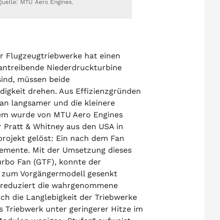
Quelle: MTU Aero Engines.
 Flugzeugtriebwerke hat einen
 antreibende Niederdruckturbine
sind, müssen beide
igkeit drehen. Aus Effizienzgründen
Fan langsamer und die kleinere
lem wurde von MTU Aero Engines
Pratt & Whitney aus den USA in
rojekt gelöst: Ein nach dem Fan
lemente. Mit der Umsetzung dieses
rbo Fan (GTF), konnte der
h zum Vorgängermodell gesenkt
 reduziert die wahrgenommene
ch die Langlebigkeit der Triebwerke
s Triebwerk unter geringerer Hitze im