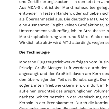
und Zertifizierungskosten – in den letzten Ja
Aus M&A-Sicht ist der Markt nahezu leergefegt
entweder in festen Händen, oder schließen sic
als Übernahmeziel aus. Die deutsche MTU Aero 
eine Ausnahme: Es gibt keinen Großaktionär, so
Unternehmens vollumfänglich im Streubesitz be
Marktkapitalisierung von rund 5 Mrd. € als er
Wirklich attraktiv wird MTU allerdings wegen s
Die Technologie
Moderne Flugzeugtriebwerke folgen vom Busi
Prinzip: Große Mengen Luft werden durch den
angesaugt und der Großteil davon am Kern des 
den überwiegenden Teil des Schubs sorgt. Der ve
sogenannten Triebwerkskern ein, um dort im 
auf einen Bruchteil des ursprünglichen Volume
nächste Schritt besteht in der Vermischung de
Kerosin in der Brennkammer. Durch die kontinu
Gasgemisches werden die nachgelagerten Hoc